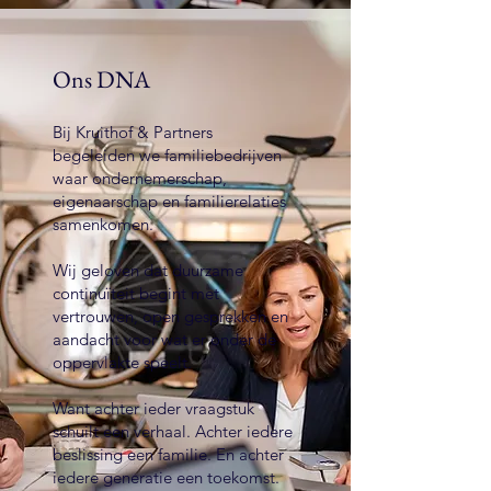
Ons DNA
Bij Kruithof & Partners
begeleiden we familiebedrijven
waar ondernemerschap,
eigenaarschap en familierelaties
samenkomen.
Wij geloven dat duurzame
continuïteit begint met
vertrouwen, open gesprekken en
aandacht voor wat er onder de
oppervlakte speelt.
Want achter ieder vraagstuk
schuilt een verhaal. Achter iedere
beslissing een familie. En achter
iedere generatie een toekomst.