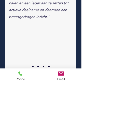
halen en een ieder aan te zetten tot
actieve deelname en daarmee een
breedgedragen inzicht."
Phone
Email
Samen bouwen aan de continuïteit
van jullie familiebedrijf?