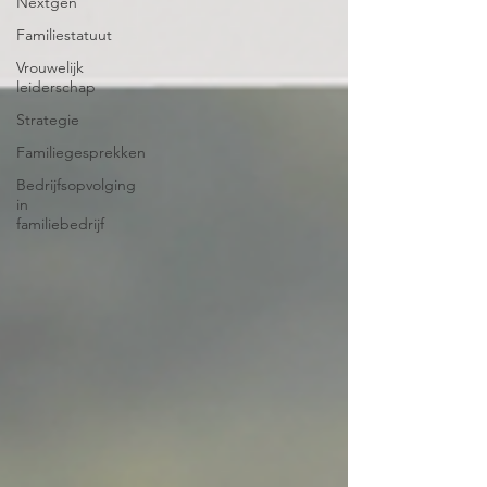
Nextgen
Familiestatuut
Vrouwelijk
leiderschap
Strategie
Familiegesprekken
Bedrijfsopvolging
in
familiebedrijf